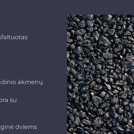
sfaltuotas
indinio akmenų
ora su
oginė dviems