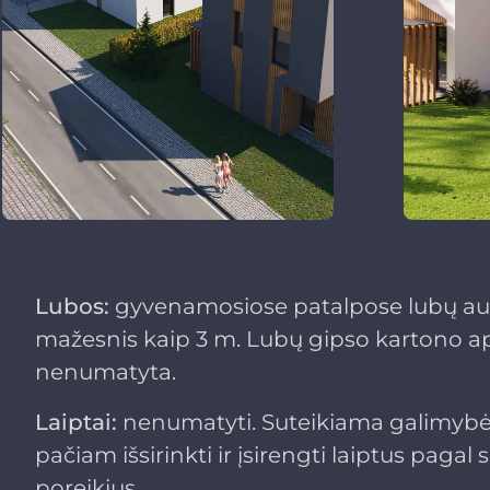
Lubos:
gyvenamosiose patalpose lubų auk
mažesnis kaip 3 m. Lubų gipso kartono a
nenumatyta.
Laiptai:
nenumatyti. Suteikiama galimybė 
pačiam išsirinkti ir įsirengti laiptus pagal 
poreikius.