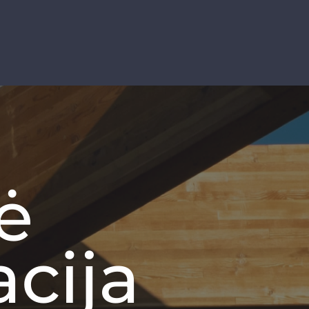
ė
acija