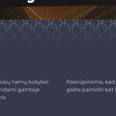
mūsų namų kokybei
Pasirūpinome, kad k
vendami gamtoje
galite pamiršti bet
mis