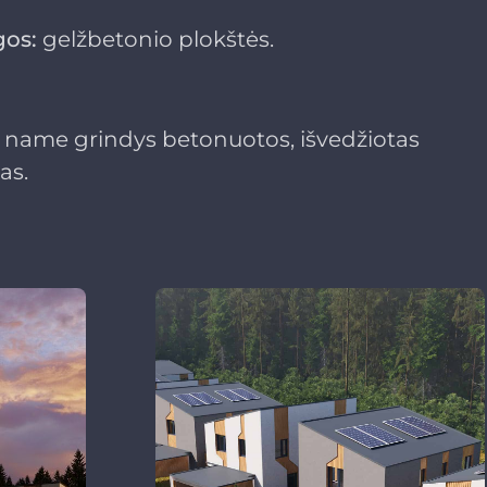
os:
gelžbetonio plokštės.
name grindys betonuotos, išvedžiotas
as.