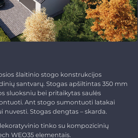
osios šlaitinio stogo konstrukcijos
dinių santvarų. Stogas apšiltintas 350 mm
s sluoksniu bei pritaikytas saulės
ntuoti. Ant stogo sumontuoti latakai
i nuvesti. Stogas dengtas – skarda.
dekoratyvinio tinko su kompozicinių
dech WEO35 elementais.