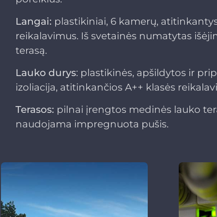
Langai:
plastikiniai, 6 kamerų, atitinkant
reikalavimus. Iš svetainės numatytas išėji
terasą.
Lauko durys
: plastikinės, apšildytos ir pr
izoliacija, atitinkančios A++ klasės reikala
Terasos:
pilnai įrengtos medinės lauko ter
naudojama impregnuota pušis.