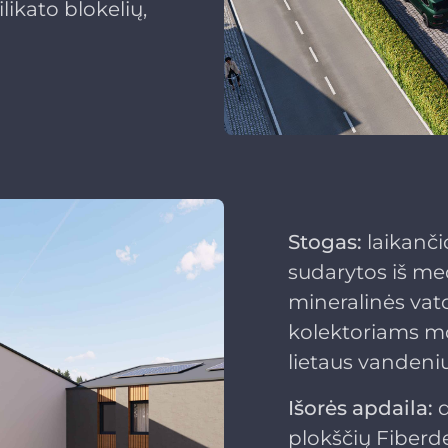
likato blokelių,
Stogas:
laikanči
sudarytos iš me
mineralinės vato
kolektoriams mo
lietaus vandeniu
Išorės apdaila:
plokščių Fiber