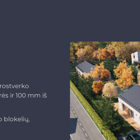
 rostverko
rės ir 100 mm iš
 blokelių,