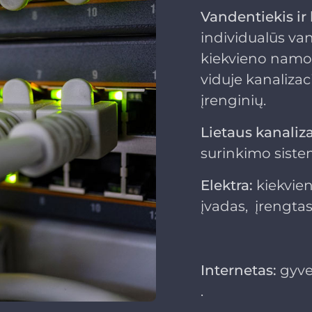
Vandentiekis ir 
individualūs van
kiekvieno namo 
viduje kanaliza
įrenginių.
Lietaus kanaliza
surinkimo siste
Elektra:
kiekvie
įvadas, įrengtas
Internetas:
gyve
.