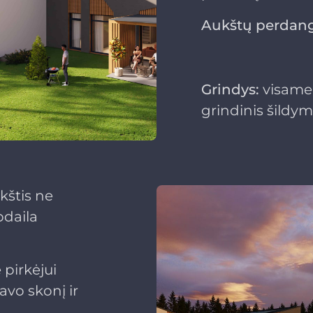
Aukštų perdang
Grindys:
visame 
grindinis šildym
štis ne
pdaila
pirkėjui
savo skonį ir