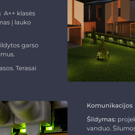
ys A++ klasės
mas į lauko
ipildytos garso
vimus.
asos. Terasai
Komunikacijos
Šildymas:
projek
vanduo. Šilumos